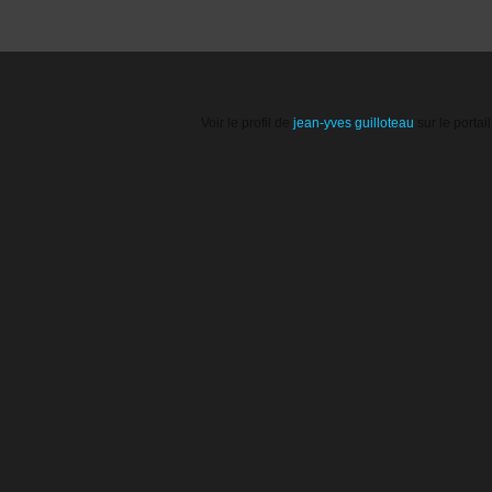
Voir le profil de
jean-yves guilloteau
sur le portai