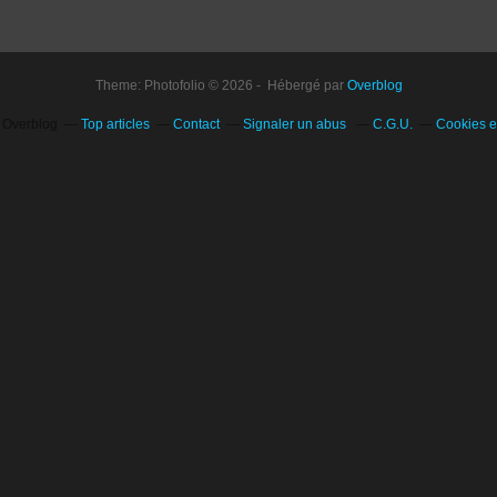
Theme: Photofolio © 2026 - Hébergé par
Overblog
l Overblog
Top articles
Contact
Signaler un abus
C.G.U.
Cookies e