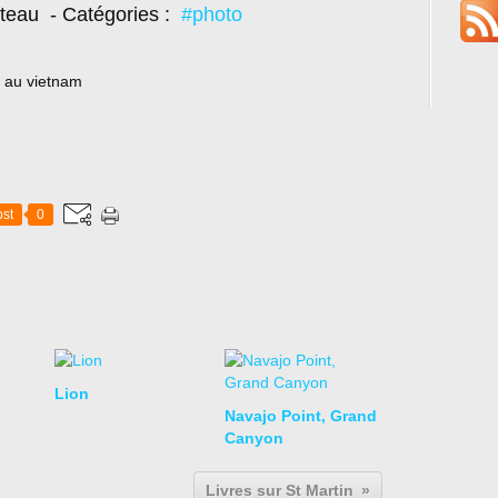
oteau
- Catégories :
#photo
 au vietnam
st
0
Lion
Navajo Point, Grand
Canyon
Livres sur St Martin