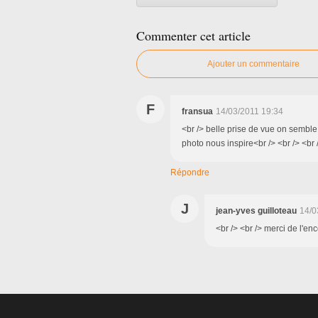
Commenter cet article
Ajouter un commentaire
F
fransua
14/03/2011 19:34
<br /> belle prise de vue on semble 
photo nous inspire<br /> <br /> <br 
Répondre
J
jean-yves guilloteau
14/0
<br /> <br /> merci de l'en