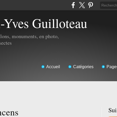
n-Yves Guilloteau
illons, monuments, en photo,
sectes
Accueil
Catégories
Page
ncens
Su