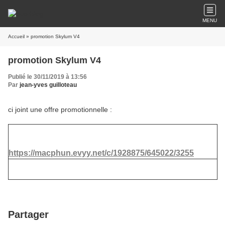
MENU
Accueil
» promotion Skylum V4
promotion Skylum V4
Publié le 30/11/2019 à 13:56
Par
jean-yves guilloteau
ci joint une offre promotionnelle :
https://macphun.evyy.net/c/1928875/645022/3255
Partager