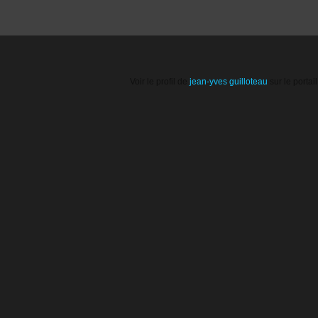
Voir le profil de
jean-yves guilloteau
sur le portai