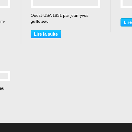
…
Ouest-USA 1831 par jean-yves
um-
guilloteau
Lire
Lire la suite
eau