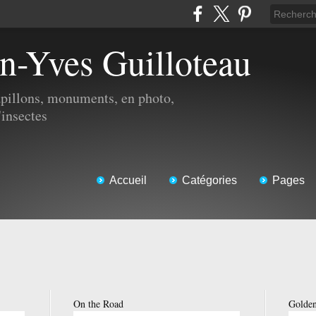
an-Yves Guilloteau
apillons, monuments, en photo,
'insectes
Accueil
Catégories
Pages
On the Road
Golden