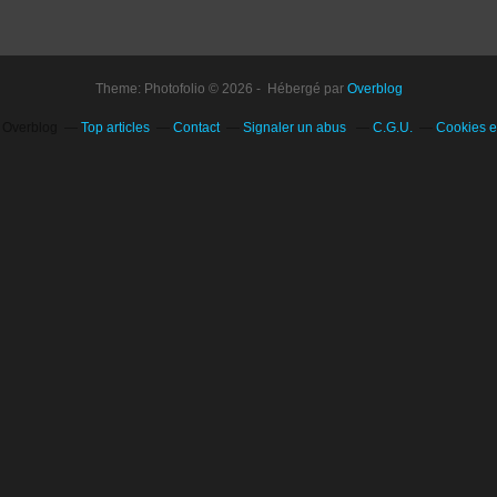
Theme: Photofolio © 2026 - Hébergé par
Overblog
l Overblog
Top articles
Contact
Signaler un abus
C.G.U.
Cookies e