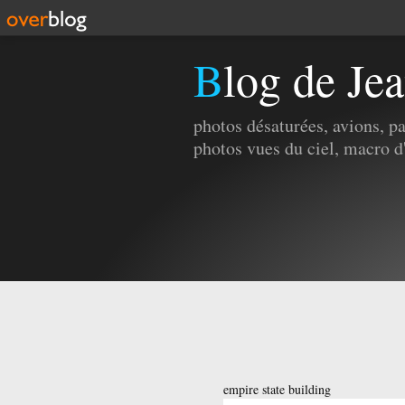
Blog de Je
photos désaturées, avions, p
photos vues du ciel, macro d
empire state building