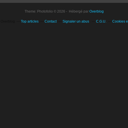
Theme: Photofolio © 2026 - Hébergé par
Overblog
l Overblog
Top articles
Contact
Signaler un abus
C.G.U.
Cookies e