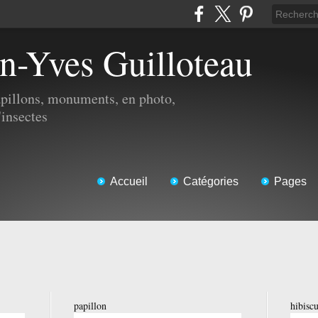
an-Yves Guilloteau
apillons, monuments, en photo,
'insectes
Accueil
Catégories
Pages
papillon
hibisc