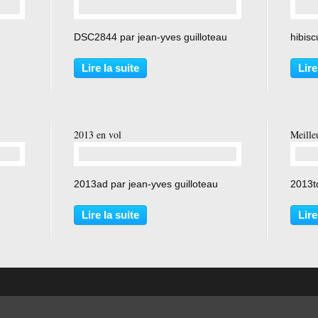
…
DSC2844 par jean-yves guilloteau
hibisc
Lire la suite
Lire
2013 en vol
Meille
…
2013ad par jean-yves guilloteau
2013td
Lire la suite
Lire