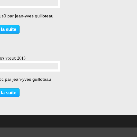
…
us0 par jean-yves guilloteau
 la suite
urs voeux 2013
…
c par jean-yves guilloteau
 la suite