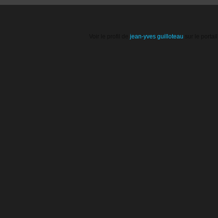
Voir le profil de
jean-yves guilloteau
sur le portai