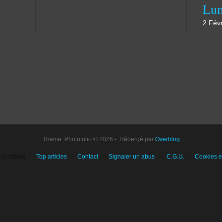
Lum
2 Fév
Theme: Photofolio © 2026 - Hébergé par
Overblog
l Overblog
Top articles
Contact
Signaler un abus
C.G.U.
Cookies e