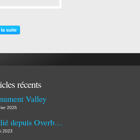
…
 la suite
icles récents
ument Valley
rier 2025
Publié depuis Overblog
i 2023