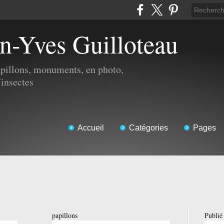
an-Yves Guilloteau
apillons, monuments, en photo,
'insectes
Accueil
Catégories
Pages
papillons
Publié