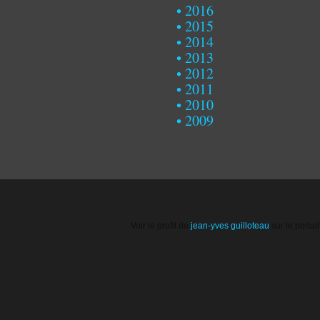
2016
2015
2014
2013
2012
2011
2010
2009
Voir le profil de
jean-yves guilloteau
sur le portai