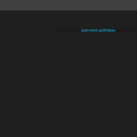
Voir le profil de
jean-yves guilloteau
sur le portai