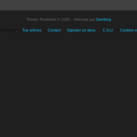
Theme: Photofolio © 2026 - Hébergé par
Overblog
l Overblog
Top articles
Contact
Signaler un abus
C.G.U.
Cookies e