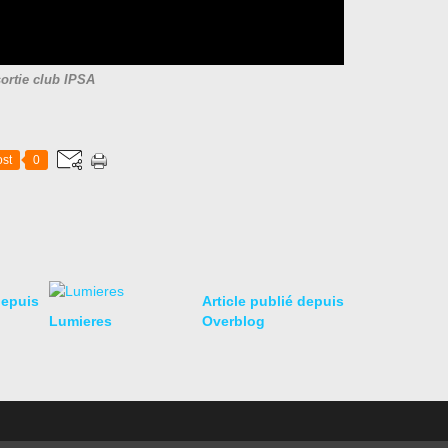
ortie club IPSA
st
0
depuis
Article publié depuis
Lumieres
Overblog