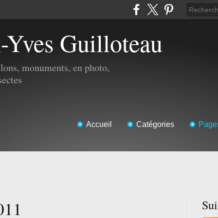
n-Yves Guilloteau
illons, monuments, en photo,
sectes
Accueil
Catégories
Page
011
Su