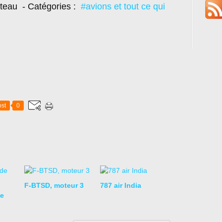
oteau
- Catégories :
#avions et tout ce qui
st
0
F-BTSD, moteur 3
787 air India
e