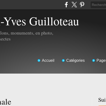
n-Yves Guilloteau
illons, monuments, en photo,
sectes
Accueil
Catégories
Page
nale
Su