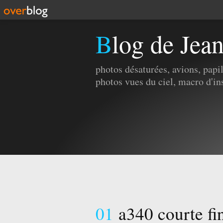
Blog de Jea
photos désaturées, avions, pap
photos vues du ciel, macro d'in
01
a340 courte fi