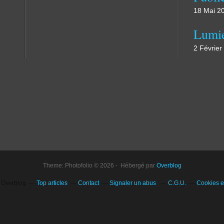
18 Mai 2
Lumi
2 Février
Theme: Photofolio © 2026 - Hébergé par
Overblog
l Overblog
Top articles
Contact
Signaler un abus
C.G.U.
Cookies e