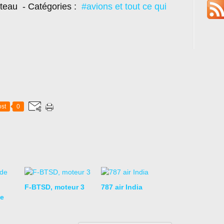
oteau
- Catégories :
#avions et tout ce qui
st
0
F-BTSD, moteur 3
787 air India
e