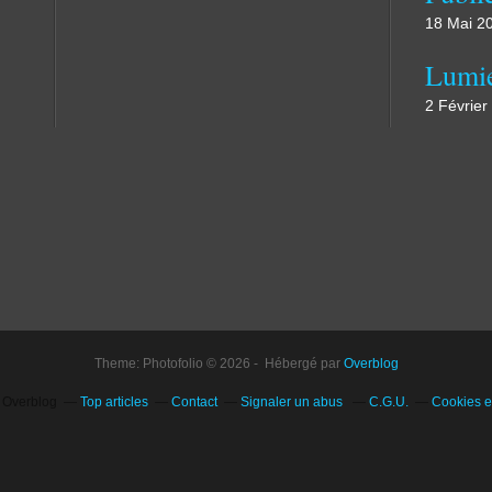
18 Mai 2
Lumi
2 Février
Theme: Photofolio © 2026 - Hébergé par
Overblog
l Overblog
Top articles
Contact
Signaler un abus
C.G.U.
Cookies e