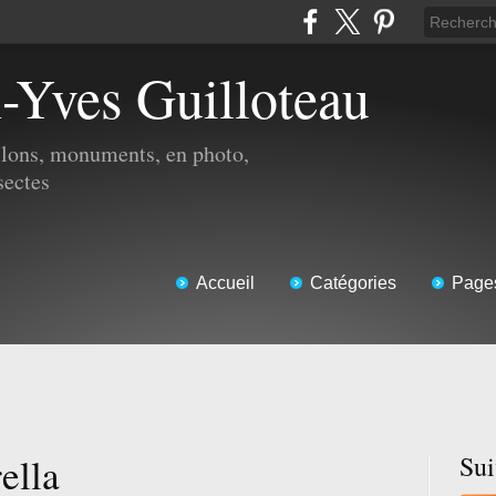
n-Yves Guilloteau
illons, monuments, en photo,
sectes
Accueil
Catégories
Page
ella
Su