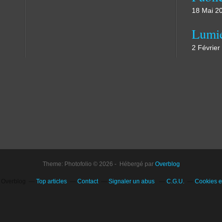
18 Mai 2
Lumi
2 Février
Theme: Photofolio © 2026 - Hébergé par
Overblog
l Overblog
Top articles
Contact
Signaler un abus
C.G.U.
Cookies e