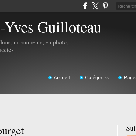
n-Yves Guilloteau
illons, monuments, en photo,
sectes
Accueil
Catégories
Page
ourget
Su