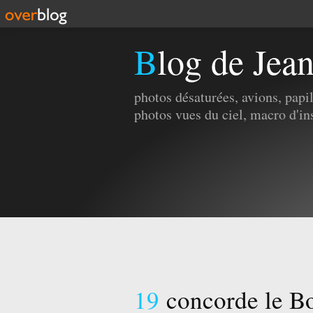
Blog de Jea
photos désaturées, avions, pap
photos vues du ciel, macro d'in
19
concorde le B