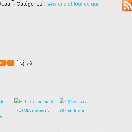
oteau
- Catégories :
#avions et tout ce qui
st
0
F-BTSD, moteur 3
787 air India
e