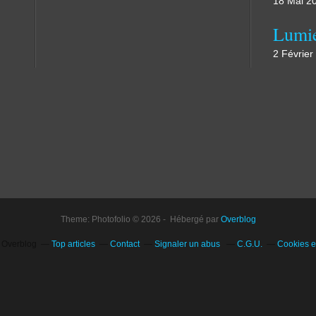
18 Mai 2
Lumi
2 Février
Theme: Photofolio © 2026 - Hébergé par
Overblog
l Overblog
Top articles
Contact
Signaler un abus
C.G.U.
Cookies e