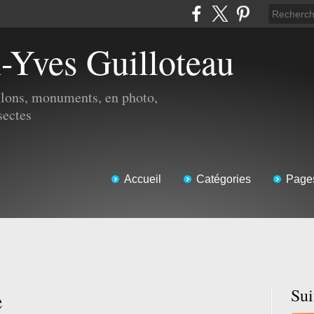
n-Yves Guilloteau
illons, monuments, en photo,
sectes
Accueil
Catégories
Page
e
Su