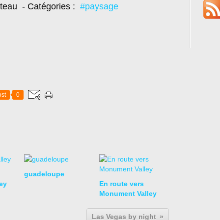
oteau
- Catégories :
#paysage
st
0
guadeloupe
ey
En route vers
Monument Valley
Las Vegas by night