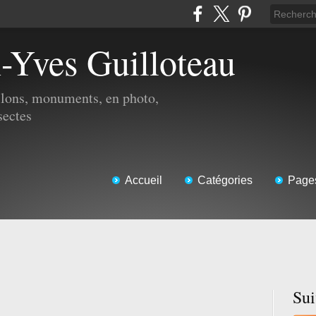
n-Yves Guilloteau
illons, monuments, en photo,
sectes
Accueil
Catégories
Page
Su