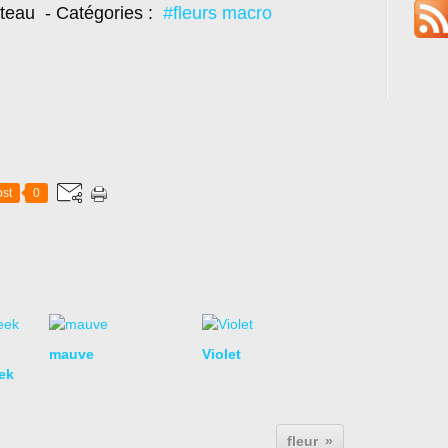
oteau
- Catégories :
#fleurs macro
st
0
mauve
Violet
ek
fleur