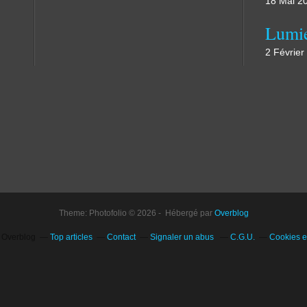
18 Mai 2
Lumi
2 Février
Theme: Photofolio © 2026 - Hébergé par
Overblog
l Overblog
Top articles
Contact
Signaler un abus
C.G.U.
Cookies e