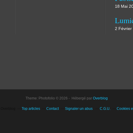
18 Mai 2
Lumi
2 Février
Theme: Photofolio © 2026 - Hébergé par
Overblog
l Overblog
Top articles
Contact
Signaler un abus
C.G.U.
Cookies e