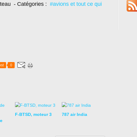
oteau
- Catégories :
#avions et tout ce qui
st
0
F-BTSD, moteur 3
787 air India
e