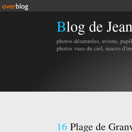
Blog de Jea
photos désaturées, avions, pap
photos vues du ciel, macro d'in
16
Plage de Granv