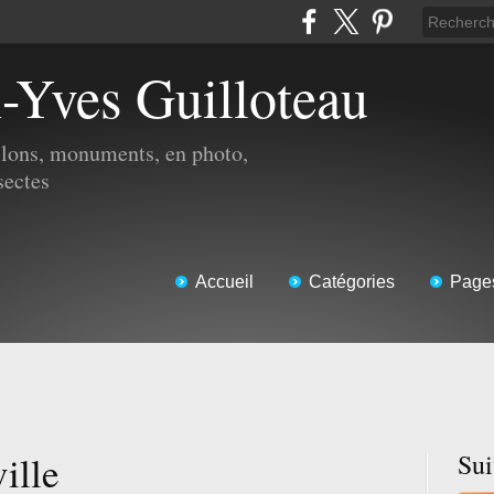
n-Yves Guilloteau
illons, monuments, en photo,
sectes
Accueil
Catégories
Page
ille
Su